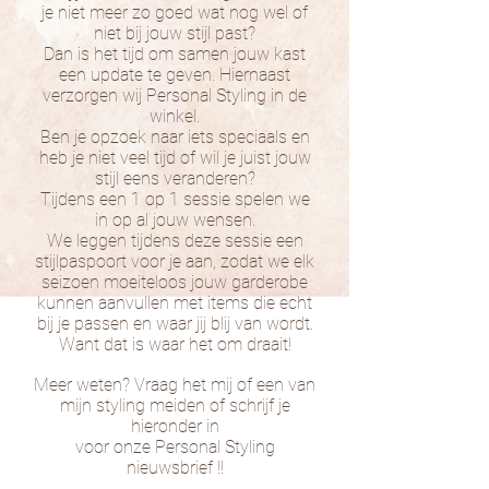
je niet meer zo goed wat nog wel of
niet bij jouw stijl past?
Dan is het tijd om samen jouw kast
een update te geven. Hiernaast
verzorgen wij Personal Styling in de
winkel.
Ben je opzoek naar iets speciaals en
heb je niet veel tijd of wil je juist jouw
stijl eens veranderen?
Tijdens een 1 op 1 sessie spelen we
in op al jouw wensen.
We leggen tijdens deze sessie een
stijlpaspoort voor je aan, zodat we elk
seizoen moeiteloos jouw garderobe
kunnen aanvullen met items die echt
bij je passen en waar jij blij van wordt.
Want dat is waar het om draait!
Meer weten? Vraag het mij of een van
mijn styling meiden of schrijf je
hieronder in
voor onze Personal Styling
nieuwsbrief !!