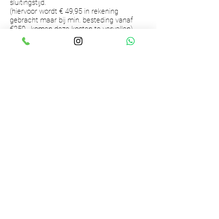
sluitingstijd.
(hiervoor wordt € 49,95 in rekening
gebracht maar bij min. besteding vanaf
€250,- komen deze kosten te vervallen)
OPENING HOURS
Openingstijden:
Maandag
13:00 - 18:00
Dinsdag
9:30 - 18:00
Woensdag
9:30 - 18:00
Donderdag
9:30 - 18:00
Vrijdag
9:30 - 20:00
Zaterdag
9:30 - 17:00
Zondag
Gesloten*
*Laatste zondag van de maand koopzondag
LET OP MIK OP DINSDAG GESLOTEN