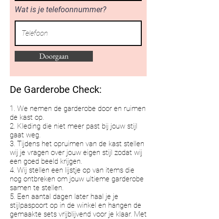
Wat is je telefoonnummer?
Doorgaan
De Garderobe Check:
1. We nemen de garderobe door en ruimen
de kast op.
2. Kleding die niet meer past bij jouw stijl
gaat weg.
3. Tijdens het opruimen van de kast stellen
wij je vragen over jouw eigen stijl zodat wij
een goed beeld krijgen.
4. Wij stellen een lijstje op van items die
nog ontbreken om jouw ultieme garderobe
samen te stellen.
5. Een aantal dagen later haal je je
stijlpaspoort op in de winkel en hangen de
gemaakte sets vrijblijvend voor je klaar. Met